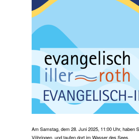
Am Samstag, dem 28. Juni 2025, 11:00 Uhr, haben Sie
Vöhringen, und taufen dort im Wasser des Sees.