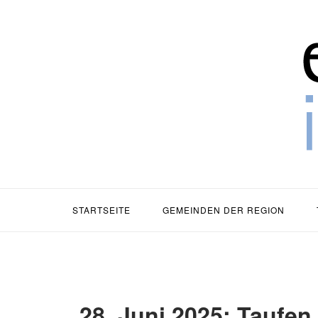
Zum
Zuh
Inhalt
springen
STARTSEITE
GEMEINDEN DER REGION
28. Juni 2025: Taufen