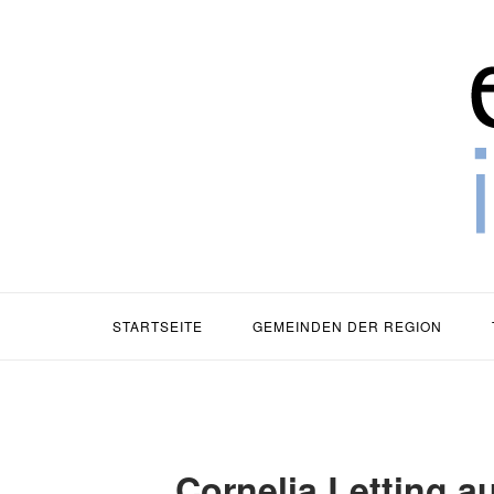
Zum
Zuh
Inhalt
springen
STARTSEITE
GEMEINDEN DER REGION
Cornelia Letting a