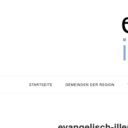
Zum
Zuh
Inhalt
springen
STARTSEITE
GEMEINDEN DER REGION
evangelisch-ill