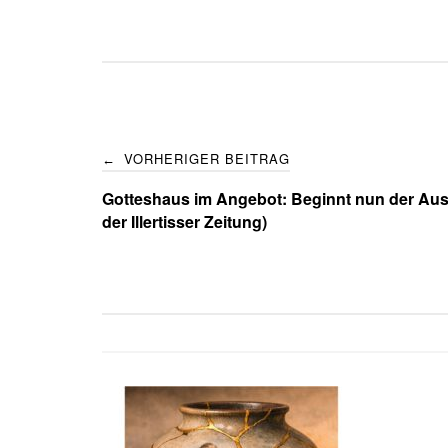
Post
VORHERIGER BEITRAG
←
navigation
Gotteshaus im Angebot: Beginnt nun der Ausv
der Illertisser Zeitung)