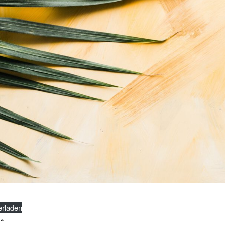
erladen
?“