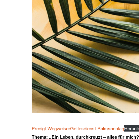
Predigt-WegweiserGottesdienst-Palmsonntag
Herunt
Thema:
„Ein Leben, durchkreuzt – alles für mich