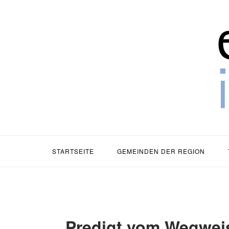
Zum
Zuh
Inhalt
springen
STARTSEITE
GEMEINDEN DER REGION
Predigt vom Wegwei