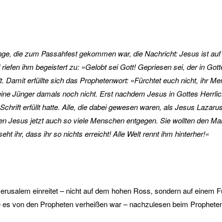
enge, die zum Passahfest gekommen war, die Nachricht: Jesus ist 
fen ihm begeistert zu: »Gelobt sei Gott! Gepriesen sei, der in Gott
tadt. Damit erfüllte sich das Prophetenwort: »Fürchtet euch nicht, ih
ine Jünger damals noch nicht. Erst nachdem Jesus in Gottes Herrlichk
Schrift erfüllt hatte. Alle, die dabei gewesen waren, als Jesus Laz
fen Jesus jetzt auch so viele Menschen entgegen. Sie wollten den Ma
ht ihr, dass ihr so nichts erreicht! Alle Welt rennt ihm hinterher!«
erusalem einreitet – nicht auf dem hohen Ross, sondern auf einem Füll
 wie es von den Propheten verheißen war – nachzulesen beim Prophete