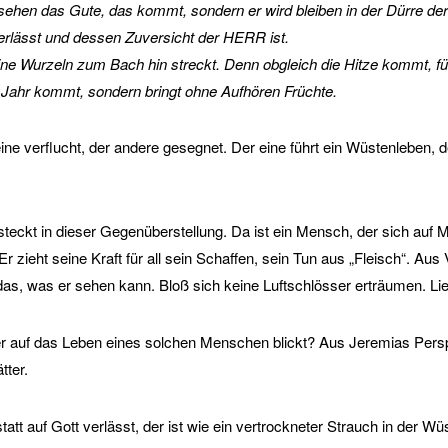
ht sehen das Gute, das kommt, sondern er wird bleiben in der Dürre 
rlässt und dessen Zuversicht der HERR ist.
ne Wurzeln zum Bach hin streckt. Denn obgleich die Hitze kommt, fürc
es Jahr kommt, sondern bringt ohne Aufhören Früchte.
e verflucht, der andere gesegnet. Der eine führt ein Wüstenleben, d
steckt in dieser Gegenüberstellung. Da ist ein Mensch, der sich auf 
 Er zieht seine Kraft für all sein Schaffen, sein Tun aus „Fleisch“. Au
uf das, was er sehen kann. Bloß sich keine Luftschlösser erträumen. Li
r auf das Leben eines solchen Menschen blickt? Aus Jeremias Perspe
tter.
tt auf Gott verlässt, der ist wie ein vertrockneter Strauch in der Wü