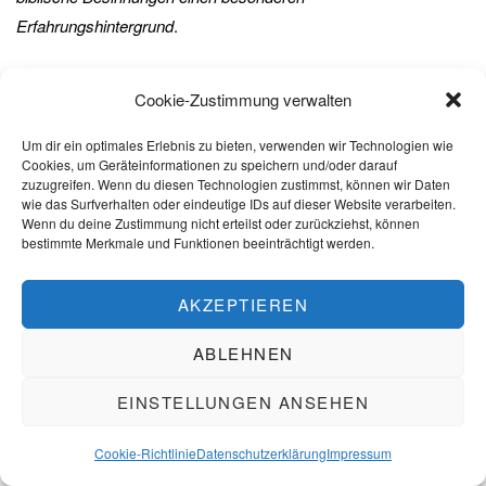
Erfahrungshintergrund
.
Bitte dieses Feld leer lassen
Cookie-Zustimmung verwalten
Um dir ein optimales Erlebnis zu bieten, verwenden wir Technologien wie
Wenn Sie den Cornelias Mittwochsbrief aus Kenia als Mail
Cookies, um Geräteinformationen zu speichern und/oder darauf
bekommen möchten, einfach hier Ihre Adresse angeben.
zuzugreifen. Wenn du diesen Technologien zustimmst, können wir Daten
wie das Surfverhalten oder eindeutige IDs auf dieser Website verarbeiten.
Vorname
Wenn du deine Zustimmung nicht erteilst oder zurückziehst, können
Nachname
bestimmte Merkmale und Funktionen beeinträchtigt werden.
E-Mail
*
Datenschutzvereinbarung
AKZEPTIEREN
Ich habe die Datenschutzvereinnbarung gelesen und
ABLEHNEN
erkenne sie an.
EINSTELLUNGEN ANSEHEN
Prüfe deinen Posteingang oder Spam-Ordner, um dein
Cookie-Richtlinie
Datenschutzerklärung
Impressum
Abonnement zu bestätigen.