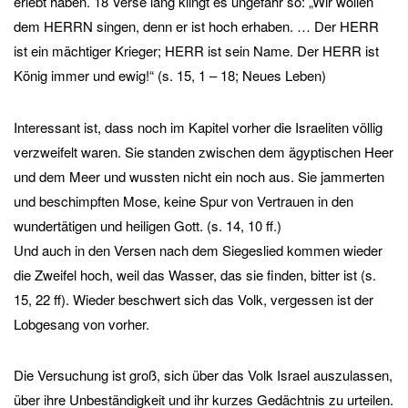
erlebt haben. 18 Verse lang klingt es ungefähr so: „Wir wollen
dem HERRN singen, denn er ist hoch erhaben. … Der HERR
ist ein mächtiger Krieger; HERR ist sein Name. Der HERR ist
König immer und ewig!“ (s. 15, 1 – 18; Neues Leben)
Interessant ist, dass noch im Kapitel vorher die Israeliten völlig
verzweifelt waren. Sie standen zwischen dem ägyptischen Heer
und dem Meer und wussten nicht ein noch aus. Sie jammerten
und beschimpften Mose, keine Spur von Vertrauen in den
wundertätigen und heiligen Gott. (s. 14, 10 ff.)
Und auch in den Versen nach dem Siegeslied kommen wieder
die Zweifel hoch, weil das Wasser, das sie finden, bitter ist (s.
15, 22 ff). Wieder beschwert sich das Volk, vergessen ist der
Lobgesang von vorher.
Die Versuchung ist groß, sich über das Volk Israel auszulassen,
über ihre Unbeständigkeit und ihr kurzes Gedächtnis zu urteilen.