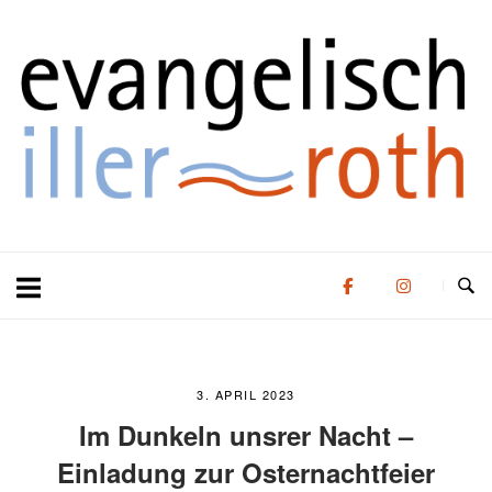
Zum
Zuhause
Inhalt
springen
3. APRIL 2023
Im Dunkeln unsrer Nacht –
Einladung zur Osternachtfeier